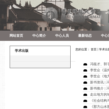
网站首页
中心简介
中心人员
最新动态
中心
您的位置：
首页
学术出
学术出版
冯筱才、郭
李世众《温州
李世众《地
新书资讯 | 
新书推介 |
走出地方的
《社会结构
《那方山水