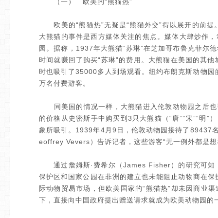
（一） 欧美的“熊猫热”
欧美的“熊猫热”无疑是“熊猫外交”得以展开的前提。1
大熊猫的事件是西方媒体关注的焦点。媒体大肆炒作，
园。据称，1937年大熊猫“苏琳”在芝加哥布鲁克菲尔
时间就赚回了购买“苏琳”的费用。大熊猫在美国的其他城
时也吸引了35000多人到场观看。纽约布朗克斯动物园
万名付费游客。
同美国的情况一样，大熊猫进入伦敦动物园之后也引发
的价格从史密斯手中购买到3只大熊猫（“唐”“宋”“明
象所吸引。1939年4月9日，伦敦动物园接待了894
eoffrey Vevers）告诉记者，这些游客“无一例外都
通过詹姆斯·费希尔（James Fisher）的研究
保护区和国家公园在非洲的建立也未能阻止动物商在保护
际动物贸易市场，但欧美国家的“熊猫热”却未因商业
下，直接向中国政府提出赠送请求就成为欧美动物园的