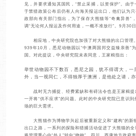
见，并要求通知其国民，“禁止采捕，以资保护”。由
于禁猎政策公布后仍有人向海关报运出口，他们认为只
政部向有关部门指出，为了保存大熊猫等“奇禽异兽”
调“无论何人报运及作何用途，一概不准放行”。9月3
相应地，中央研究院也加强了对大熊猫的出口管理。
939年10月，悉尼动物园以“中澳两国邦交益臻亲善
国。对此提议，中央研究院未表同意，王家楫指出：
举世动物园不下数百，悉尼之园，犹不得谓大，一
外，当一视同仁，不得独厚于澳洲，是他处之请，亦
战时无力捕捉、经费紧缺和有碍法令也是王家楫提出
一开将“供不应求”的问题。此时的中央研究院已意识
场的巨大需求。
大熊猫作为博物学兴起后被重新定义和“建构”的新物
出口之路，一系列的探险和猎捕活动促进了大熊猫的全
将管理重心由“外人”转向“物种”。四川、西康地方政