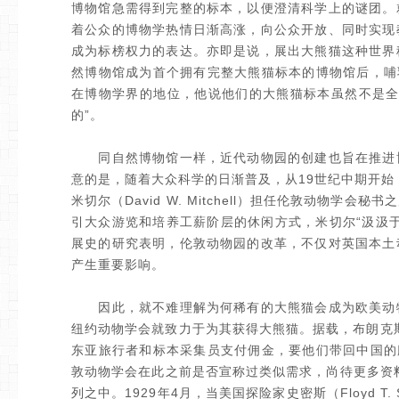
博物馆急需得到完整的标本，以便澄清科学上的谜团。
着公众的博物学热情日渐高涨，向公众开放、同时实现
成为标榜权力的表达。亦即是说，展出大熊猫这种世界
然博物馆成为首个拥有完整大熊猫标本的博物馆后，哺乳动物
在博物学界的地位，他说他们的大熊猫标本虽然不是全
的”。
同自然博物馆一样，近代动物园的创建也旨在推进博
意的是，随着大众科学的日渐普及，从19世纪中期开始
米切尔（David W. Mitchell）担任伦敦动物
引大众游览和培养工薪阶层的休闲方式，米切尔“汲汲
展史的研究表明，伦敦动物园的改革，不仅对英国本土
产生重要影响。
因此，就不难理解为何稀有的大熊猫会成为欧美动物
纽约动物学会就致力于为其获得大熊猫。据载，布朗克斯动物园园长
东亚旅行者和标本采集员支付佣金，要他们带回中国的
敦动物学会在此之前是否宣称过类似需求，尚待更多资料
列之中。1929年4月，当美国探险家史密斯（Floyd 