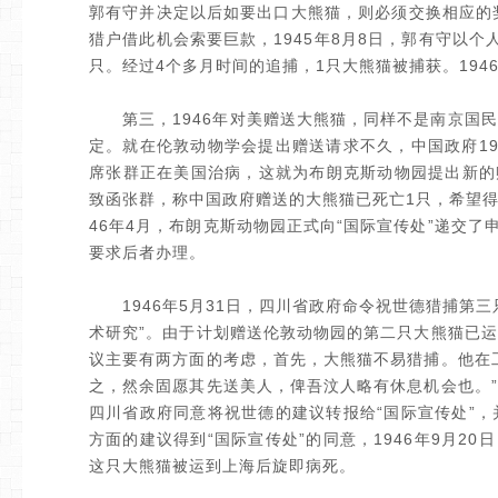
郭有守并决定以后如要出口大熊猫，则必须交换相应的奖
猎户借此机会索要巨款，1945年8月8日，郭有守以
只。经过4个多月时间的追捕，1只大熊猫被捕获。194
第三，1946年对美赠送大熊猫，同样不是南京国民
定。就在伦敦动物学会提出赠送请求不久，中国政府19
席张群正在美国治病，这就为布朗克斯动物园提出新的赠
致函张群，称中国政府赠送的大熊猫已死亡1只，希望得
46年4月，布朗克斯动物园正式向“国际宣传处”递交了
要求后者办理。
1946年5月31日，四川省政府命令祝世德猎捕第三
术研究”。由于计划赠送伦敦动物园的第二只大熊猫已
议主要有两方面的考虑，首先，大熊猫不易猎捕。他在
之，然余固愿其先送美人，俾吾汶人略有休息机会也。
四川省政府同意将祝世德的建议转报给“国际宣传处”
方面的建议得到“国际宣传处”的同意，1946年9月2
这只大熊猫被运到上海后旋即病死。