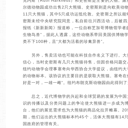
克内斯（Ruth Harkness）和史密斯是主要的人
尔德动物园成功出售2只大熊猫。史密斯则是向欧美动物园
11只大熊猫，其中5只成功运抵伦敦。史密斯之所以
密斯未经中央研究院同意，私自前往川西活动，后被四
报纸《新新新闻》报道称，一位自称芝加哥博物馆学者
生物鸟兽”，据此人透露，这些动物系带回美国供博物
类不下100种，且“大都为活着的珍禽异兽”。
另外，售卖活动也可能在科技合作名义下进行。大熊
信心，当时史密斯有几只大熊猫待售，但因价格问题交
纽约动物学会理事塞奇向华西协合大学提议，由纽约大
的动物标本。该协议的主要目的是获取大熊猫。塞奇在
好是一对，一雄一雌”。纽约布朗克斯动物园由此得到了大
总之，近代博物学的兴起和全球贸易的发展为中国大
识的传播以及分类问题上的争论使大熊猫进一步成为
台，他们的展览需求也为大熊猫的商品化拉开帷幕。20
期，他们运出的大熊猫标本约45个，活体大熊猫有14
国政府的管理有关。