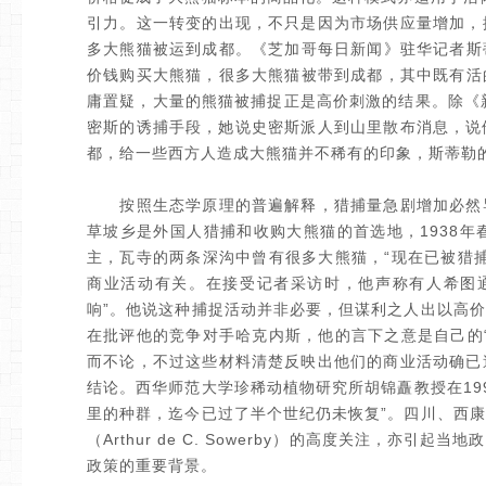
引力。这一转变的出现，不只是因为市场供应量增加，
多大熊猫被运到成都。《芝加哥每日新闻》驻华记者斯蒂勒（
价钱购买大熊猫，很多大熊猫被带到成都，其中既有活的
庸置疑，大量的熊猫被捕捉正是高价刺激的结果。除《新
密斯的诱捕手段，她说史密斯派人到山里散布消息，说他
都，给一些西方人造成大熊猫并不稀有的印象，斯蒂勒
按照生态学原理的普遍解释，猎捕量急剧增加必然导
草坡乡是外国人猎捕和收购大熊猫的首选地，1938
主，瓦寺的两条深沟中曾有很多大熊猫，“现在已被猎
商业活动有关。在接受记者采访时，他声称有人希图
响”。他说这种捕捉活动并非必要，但谋利之人出以高
在批评他的竞争对手哈克内斯，他的言下之意是自己的
而不论，不过这些材料清楚反映出他们的商业活动确已
结论。西华师范大学珍稀动植物研究所胡锦矗教授在199
里的种群，迄今已过了半个世纪仍未恢复”。四川、西
（Arthur de C. Sowerby）的高度关注，
政策的重要背景。