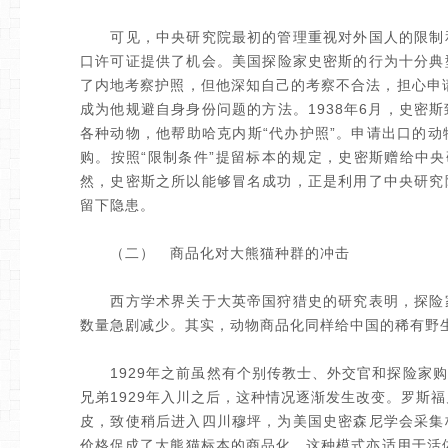
可见，中央研究院最初的管理重视对外国人的限制和
口许可证提供了机会。美国探险家史密斯的行为十分典型
了内地考察护照，但他深知自己的考察不合法，担心申
成为他规避自身身份问题的方法。1938年6月，史密
各种动物，他帮助哈克内斯“代办护照”。申请出口的动
购。按照“限制条件”提留标本的规定，史密斯赠给中
然，史密斯之所以能够冒名成功，正是利用了中央研究
留下隐患。
（二） 商品化对大熊猫种群的冲击
西方学术界关于大英帝国狩猎史的研究表明，探险家
数量急剧减少。其实，动物商品化同样给中国的稀有野
1929年之前虽然有个别传教士、外交官和探险家购
兄弟1929年入川之后，这种情况逐渐发生改变。罗斯
皮，致使稍后进入四川穆坪，为美国史密森尼学会采集
价格促成了大熊猫标本的商品化。这种模式亦适用于活体