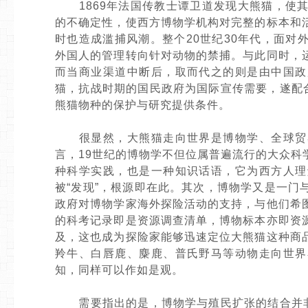
1869年法国传教士谭卫道发现大熊猫，使其
的不确定性，使西方博物学机构对完整的标本和
时也造成滥捕风潮。整个20世纪30年代，面
外国人的管理转向针对动物的禁捕。与此同时，
而当商业渠道中断后，取而代之的则是由中国政
猫，抗战时期的国民政府为国际宣传需要，遂配
熊猫物种的保护与研究提供条件。
很显然，大熊猫走向世界是博物学、全球贸易
言，19世纪的博物学不但位属普遍流行的大众
种科学实践，也是一种知识话语，它为西方人理
被“发现”，根源即在此。其次，博物学又是一
政府对博物学家海外探险活动的支持，与他们希
的科考记录即是资源调查清单，博物标本亦即资
及，这也成为探险家能够迅速定位大熊猫这种商
羚牛、白唇鹿、麋鹿、普氏野马等动物走向世界
知，同样可以作如是观。
需要指出的是，博物学与殖民扩张的结合并非博