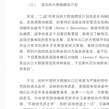
（三） 战后的大熊猫赠送计划
其实，“二战”结束后的大熊猫赠送计划也是在动物
会、圣路易斯动物园、好莱坞坎顶基金保管委员会也相
动物学会秘书卞启莱（Belle J. Benehley）
此搁置。战争结束后卞启莱旧事重提，葛维汉了解情况
必须交换相应的奖学金名额，且每年出口的大熊猫不得超
学会只有等到来年才有希望获得大熊猫。葛维汉同时
请，得到行政院批准后再由四川方面具体落实。鉴于此，
日，卞启莱致函美国国务卿贝尔纳斯（James F. B
装运出口大熊猫需适应何种条款，卞启莱向贝尔纳斯表
有条款”。
不过，此时中国对大熊猫出口已有更为严格的管控。
究院则表示反对。农林部的考虑是，美国国务院来函申
他们认为近年来各国频繁索求，如果一一允许，大熊猫
的意见。中央研究院动物研究所所长王家楫曾向代理
强，“不能供无厌之求”，否则“必有绝迹之一日”，王家