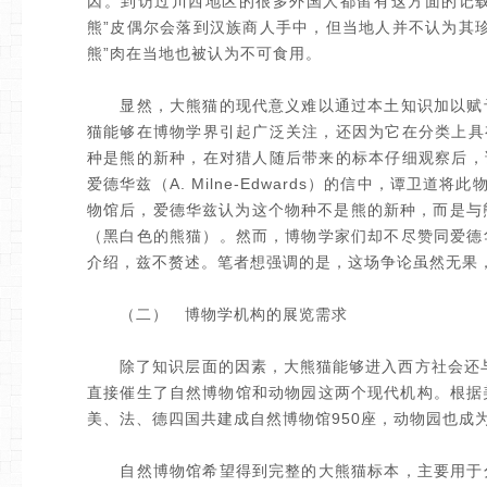
因。到访过川西地区的很多外国人都留有这方面的记载，譬
熊”皮偶尔会落到汉族商人手中，但当地人并不认为其
熊”肉在当地也被认为不可食用。
显然，大熊猫的现代意义难以通过本土知识加以赋予
猫能够在博物学界引起广泛关注，还因为它在分类上具
种是熊的新种，在对猎人随后带来的标本仔细观察后，
爱德华兹（A. Milne-Edwards）的信中，谭卫道将此
物馆后，爱德华兹认为这个物种不是熊的新种，而是与熊猫和浣熊
（黑白色的熊猫）。然而，博物学家们却不尽赞同爱德
介绍，兹不赘述。笔者想强调的是，这场争论虽然无果
（二） 博物学机构的展览需求
除了知识层面的因素，大熊猫能够进入西方社会还与博
直接催生了自然博物馆和动物园这两个现代机构。根据美国学者法
美、法、德四国共建成自然博物馆950座，动物园也成为
自然博物馆希望得到完整的大熊猫标本，主要用于分