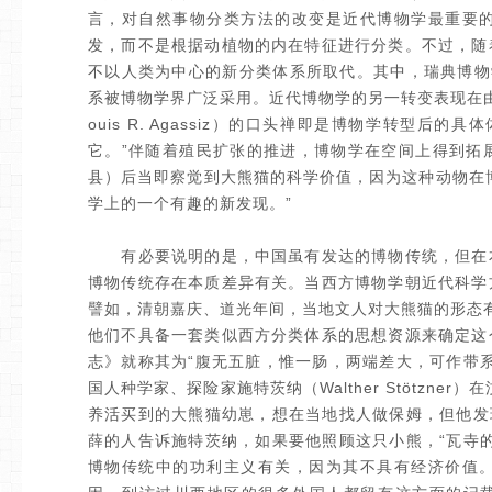
言，对自然事物分类方法的改变是近代博物学最重要
发，而不是根据动植物的内在特征进行分类。不过，随
不以人类为中心的新分类体系所取代。其中，瑞典博物学家
系被博物学界广泛采用。近代博物学的另一转变表现在
ouis R. Agassiz）的口头禅即是博物学转型
它。”伴随着殖民扩张的推进，博物学在空间上得到拓
县）后当即察觉到大熊猫的科学价值，因为这种动物在
学上的一个有趣的新发现。”
有必要说明的是，中国虽有发达的博物传统，但在本
博物传统存在本质差异有关。当西方博物学朝近代科学
譬如，清朝嘉庆、道光年间，当地文人对大熊猫的形态有
他们不具备一套类似西方分类体系的思想资源来确定这
志》就称其为“腹无五脏，惟一肠，两端差大，可作带
国人种学家、探险家施特茨纳（Walther Stötzn
养活买到的大熊猫幼崽，想在当地找人做保姆，但他发
薛的人告诉施特茨纳，如果要他照顾这只小熊，“瓦寺
博物传统中的功利主义有关，因为其不具有经济价值