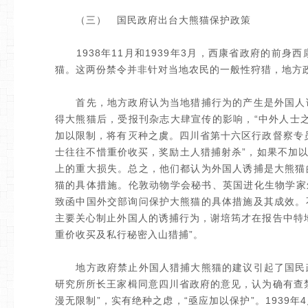
（三） 国民政府出台大熊猫保护政策
1938年11月和1939年3月，西康省政府的前身
猫。这两份禁令并非针对当地农民的一般性狩猎，地方
首先，地方政府认为当地猎捕行为的产生是外国人诱
得大熊猫后，受报刊杂志大肆宣传的影响，“中外人士
加以限制，将有灭种之虞。四川省第十六区行政督察专
士往往不惜重价收买，奖励土人猎捕射杀”，如果不加以
上的重大损失。总之，他们都认为外国人诱捕是大熊猫
猫的具体措施。伦敦动物学会秘书、英国进化生物学家朱利安
致函中国外交部询问保护大熊猫的具体措施及其成效。
主要关心制止外国人的诱捕行为，谢培筠才在报告中特
重价收买及私行秘密入山猎捕”。
地方政府禁止外国人猎捕大熊猫的建议引起了国民政
研究所所长王家楫同意四川省政府的意见，认为确有查
漫无限制”，实有绝种之虑，“亟应加以保护”。1939