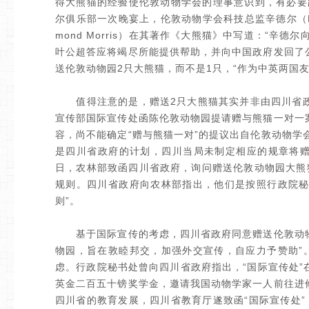
得大熊猫的经验使伦敦动物学会的理事意识到，有必要
尔俱乐部一次晚宴上，伦敦动物学会科技总监辛德尔（Edw
mond Morris）在其著作《大熊猫》中写道：“
叶公超答应将竭尽所能提供帮助，并向中国政府发回了
送伦敦动物园2只大熊猫，而不是1只，“作为中英两国
值得注意的是，赠送2只大熊猫其实并非由四川省政府
宣传部国际宣传处函陈伦敦动物园提请赠与熊猫一对一
容，尚不能确定“赠与熊猫一对”的提议出自伦敦动物学
是四川省政府的计划，四川当局未制定相应的规章将赠送
日，农林部致函四川省政府，询问赠送伦敦动物园大熊
规则。四川省政府向农林部指出，他们是按照行政院秘
则”。
基于国际宣传的考虑，四川省政府同意赠送伦敦动物
物园，旨在敦睦邦交，加强外交宣传，自应力予赞助”
虑。行政院秘书处曾向四川省政府指出，“国际宣传处”
英金二百五十镑奖学金，邀请我国动物学家一人前往进
四川省的教育发展，四川省教育厅遂致函“国际宣传处