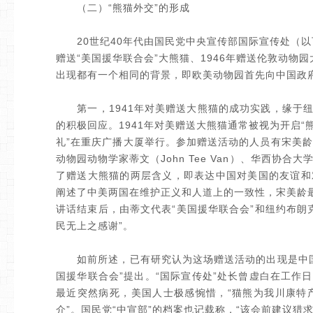
（二）“熊猫外交”的形成
20世纪40年代由国民党中央宣传部国际宣传处（以下
赠送“美国援华联合会”大熊猫、1946年赠送伦敦动物
出现都有一个相同的背景，即欧美动物园首先向中国政
第一，1941年对美赠送大熊猫的成功实践，缘于纽
的积极回应。1941年对美赠送大熊猫通常被视为开启“熊
礼”在重庆广播大厦举行。参加赠送活动的人员有宋美
动物园动物学家蒂文（John Tee Van）、华西
了赠送大熊猫的两层含义，即表达中国对美国的友谊和
阐述了中美两国在维护正义和人道上的一致性，宋美龄
讲话结束后，由蒂文代表“美国援华联合会”和纽约布朗
民无上之感谢”。
如前所述，已有研究认为这场赠送活动的出现是中国
国援华联合会”提出。“国际宣传处”处长曾虚白在工作
最近突然病死，美国人士极感惋惜，“猫熊为我川康特
介”。国民党“中宣部”的档案也记载称，“该会前建议猎