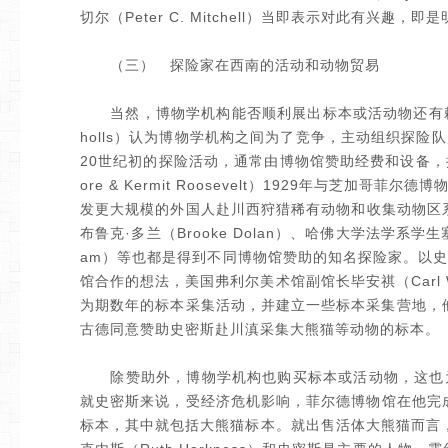
切尔（Peter C. Mitchell）当即表示对此有兴趣，
（三） 探险家在西南的活动和动物贸易
当然，博物学机构能否顺利展出标本或活动物还有赖探险
holls）认为博物学机构之间为了竞争，主动组织探
20世纪初的探险活动，通常由博物馆赞助经费和设备，
ore & Kermit Roosevelt）1929年与芝
发更大规模的外国人赴川西狩猎稀有动物和收集动物区系资
布鲁克·多兰（Brooke Dolan）、哈佛大学法学系学生塞奇
am）等也都是得到不同博物馆赞助的知名探险家。以
馆合作的想法，美国弗利尔美术馆副馆长毕安祺（Carl 
为期数年的标本采集活动，并建立一些标本采集营地，
古德同意赞助史密斯赴川滇采集大熊猫等动物的标本。
除赞助外，博物学机构也购买标本或活动物，这也为
就史密斯来说，受经济危机影响，菲尔德博物馆在他完成
标本，其中就包括大熊猫标本。就出售活体大熊猫而言，美国探险